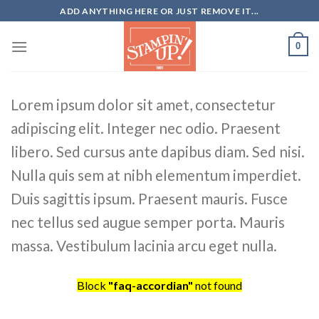
Skip
ADD ANYTHING HERE OR JUST REMOVE IT...
to
content
0
Lorem ipsum dolor sit amet, consectetur
adipiscing elit. Integer nec odio. Praesent
libero. Sed cursus ante dapibus diam. Sed nisi.
Nulla quis sem at nibh elementum imperdiet.
Duis sagittis ipsum. Praesent mauris. Fusce
nec tellus sed augue semper porta. Mauris
massa. Vestibulum lacinia arcu eget nulla.
Block
"faq-accordian"
not found